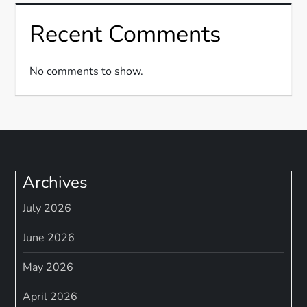
Recent Comments
No comments to show.
Archives
July 2026
June 2026
May 2026
April 2026