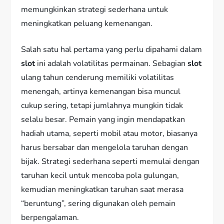
memungkinkan strategi sederhana untuk
meningkatkan peluang kemenangan.
Salah satu hal pertama yang perlu dipahami dalam
slot
ini adalah volatilitas permainan. Sebagian
slot
ulang tahun cenderung memiliki volatilitas
menengah, artinya kemenangan bisa muncul
cukup sering, tetapi jumlahnya mungkin tidak
selalu besar. Pemain yang ingin mendapatkan
hadiah utama, seperti mobil atau motor, biasanya
harus bersabar dan mengelola taruhan dengan
bijak. Strategi sederhana seperti memulai dengan
taruhan kecil untuk mencoba pola gulungan,
kemudian meningkatkan taruhan saat merasa
“beruntung”, sering digunakan oleh pemain
berpengalaman.