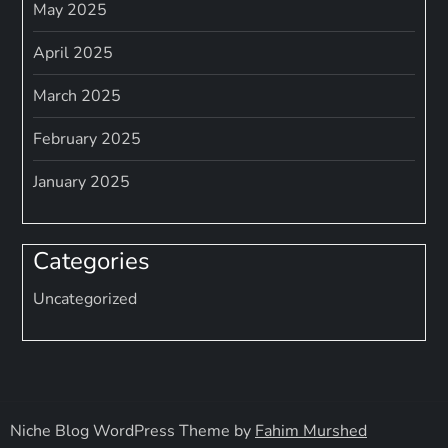
May 2025
April 2025
March 2025
February 2025
January 2025
Categories
Uncategorized
Niche Blog WordPress Theme by
Fahim Murshed