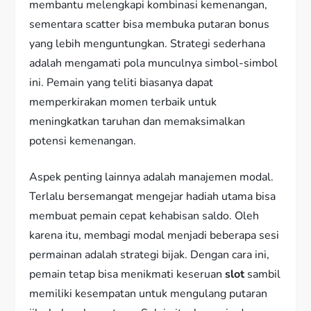
membantu melengkapi kombinasi kemenangan,
sementara scatter bisa membuka putaran bonus
yang lebih menguntungkan. Strategi sederhana
adalah mengamati pola munculnya simbol-simbol
ini. Pemain yang teliti biasanya dapat
memperkirakan momen terbaik untuk
meningkatkan taruhan dan memaksimalkan
potensi kemenangan.
Aspek penting lainnya adalah manajemen modal.
Terlalu bersemangat mengejar hadiah utama bisa
membuat pemain cepat kehabisan saldo. Oleh
karena itu, membagi modal menjadi beberapa sesi
permainan adalah strategi bijak. Dengan cara ini,
pemain tetap bisa menikmati keseruan
slot
sambil
memiliki kesempatan untuk mengulang putaran