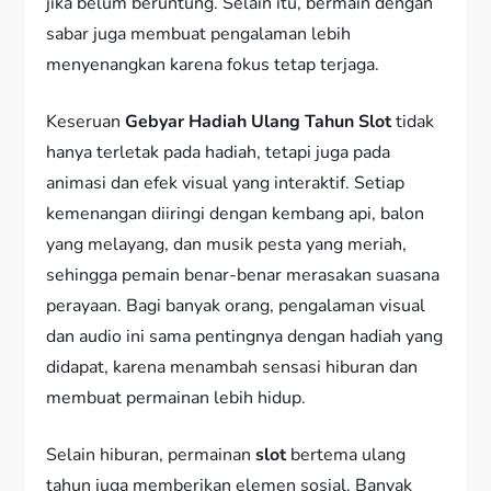
jika belum beruntung. Selain itu, bermain dengan
sabar juga membuat pengalaman lebih
menyenangkan karena fokus tetap terjaga.
Keseruan
Gebyar Hadiah Ulang Tahun Slot
tidak
hanya terletak pada hadiah, tetapi juga pada
animasi dan efek visual yang interaktif. Setiap
kemenangan diiringi dengan kembang api, balon
yang melayang, dan musik pesta yang meriah,
sehingga pemain benar-benar merasakan suasana
perayaan. Bagi banyak orang, pengalaman visual
dan audio ini sama pentingnya dengan hadiah yang
didapat, karena menambah sensasi hiburan dan
membuat permainan lebih hidup.
Selain hiburan, permainan
slot
bertema ulang
tahun juga memberikan elemen sosial. Banyak