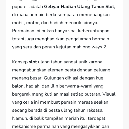
populer adalah
Gebyar Hadiah Ulang Tahun Slot
,
di mana pemain berkesempatan memenangkan
mobil, motor, dan hadiah menarik lainnya.
Permainan ini bukan hanya soal keberuntungan,
tetapi juga menghadirkan pengalaman bermain
yang seru dan penuh kejutan
mahjong ways 2
.
Konsep
slot
ulang tahun sangat unik karena
menggabungkan elemen pesta dengan peluang
menang besar. Gulungan dihiasi dengan kue,
balon, hadiah, dan lilin berwarna-warni yang
bergerak mengikuti animasi setiap putaran. Visual
yang ceria ini membuat pemain merasa seakan
sedang berada di pesta ulang tahun raksasa.
Namun, di balik tampilan meriah itu, terdapat
mekanisme permainan yang mengasyikkan dan