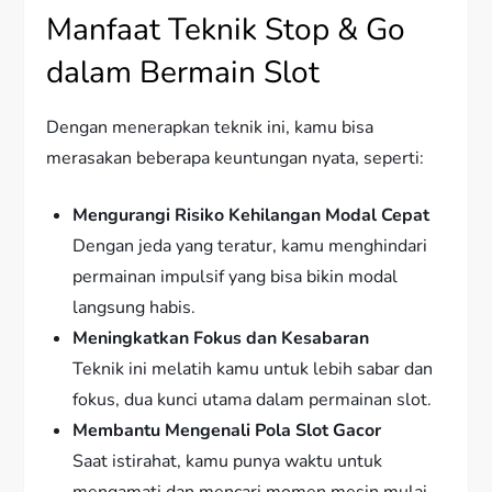
Manfaat Teknik Stop & Go
dalam Bermain Slot
Dengan menerapkan teknik ini, kamu bisa
merasakan beberapa keuntungan nyata, seperti:
Mengurangi Risiko Kehilangan Modal Cepat
Dengan jeda yang teratur, kamu menghindari
permainan impulsif yang bisa bikin modal
langsung habis.
Meningkatkan Fokus dan Kesabaran
Teknik ini melatih kamu untuk lebih sabar dan
fokus, dua kunci utama dalam permainan slot.
Membantu Mengenali Pola Slot Gacor
Saat istirahat, kamu punya waktu untuk