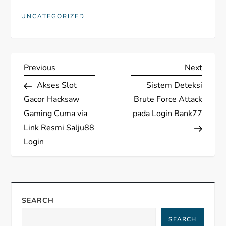
UNCATEGORIZED
P
Previous
Next
Previous
Next
Post
Post
Akses Slot
Sistem Deteksi
o
Gacor Hacksaw
Brute Force Attack
s
Gaming Cuma via
pada Login Bank77
Link Resmi Salju88
t
Login
n
a
SEARCH
v
SEARCH