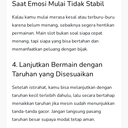
Saat Emosi Mulai Tidak Stabil
Kalau kamu mulai merasa kesal atau terburu-buru
karena belum menang, sebaiknya segera hentikan
permainan. Main slot bukan soal siapa cepat
menang, tapi siapa yang bisa bertahan dan
memanfaatkan peluang dengan bijak.
4. Lanjutkan Bermain dengan
Taruhan yang Disesuaikan
Setelah istirahat, kamu bisa melanjutkan dengan
taruhan kecil terlebih dahulu, lalu secara bertahap
menaikkan taruhan jika mesin sudah menunjukkan
tanda-tanda gacor. Jangan langsung pasang
taruhan besar supaya modal tetap aman.