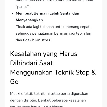
mengamati dan mencari momen mesin mulai
“panas”.
Membuat Bermain Lebih Santai dan
Menyenangkan
Tidak ada lagi tekanan untuk menang cepat,
sehingga pengalaman bermain jadi lebih fun
dan tidak bikin stres.
Kesalahan yang Harus
Dihindari Saat
Menggunakan Teknik Stop &
Go
Meski efektif, teknik ini tetap perlu digunakan
dengan disiplin. Berikut beberapa kesalahan