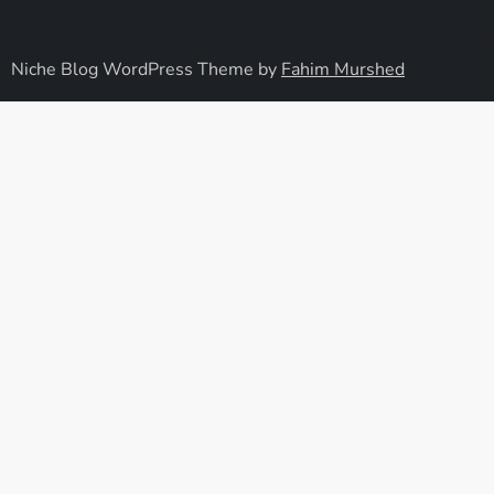
Niche Blog WordPress Theme by
Fahim Murshed