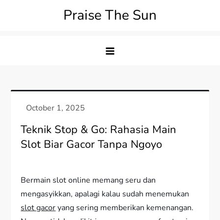
Skip
Praise The Sun
to
content
Teknik Stop & Go: Rahasia Main
Slot Biar Gacor Tanpa Ngoyo
Bermain slot online memang seru dan
mengasyikkan, apalagi kalau sudah menemukan
slot gacor
yang sering memberikan kemenangan.