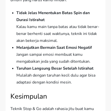
umum yang harus kamu hindari:
Tidak Jelas Menentukan Batas Spin dan
Durasi Istirahat
Kalau kamu main tanpa batas atau tidak benar-
benar berhenti saat waktunya, teknik ini tidak
akan bekerja maksimal.
Melanjutkan Bermain Saat Emosi Negatif
Jangan sampai emosi membuat kamu
mengabaikan jeda yang sudah ditentukan.
Taruhan Langsung Besar Setelah Istirahat
Mulailah dengan taruhan kecil dulu agar bisa
adaptasi dengan kondisi mesin.
Kesimpulan
Teknik Stop & Go adalah rahasia jitu buat kamu